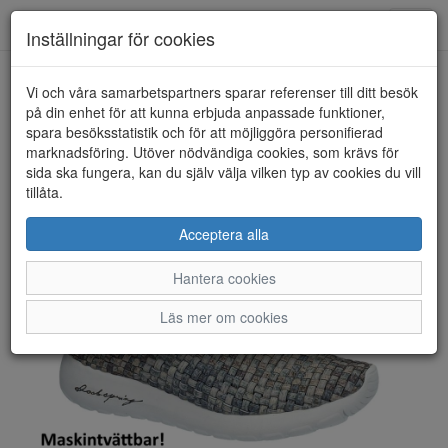
Toggl
Inställningar för cookies
navig
Vi och våra samarbetspartners sparar referenser till ditt besök
HEM
ROCK SPRING
på din enhet för att kunna erbjuda anpassade funktioner,
spara besöksstatistik och för att möjliggöra personifierad
marknadsföring. Utöver nödvändiga cookies, som krävs för
sida ska fungera, kan du själv välja vilken typ av cookies du vill
tillåta.
Acceptera alla
Hantera cookies
Läs mer om cookies