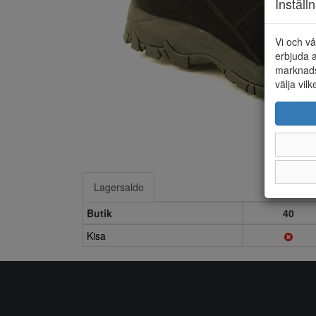
Inställ
Vi och vå
erbjuda a
marknads
välja vilk
Lagersaldo
Butik
40
Kisa