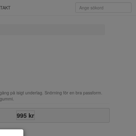
TAKT
 gång på isigt underlag. Snörning för en bra passform.
i gummi.
995 kr