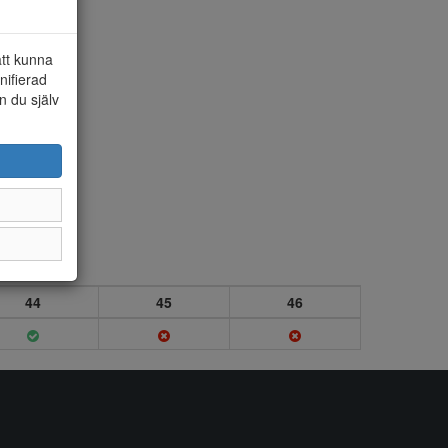
att kunna
nifierad
n du själv
44
45
46