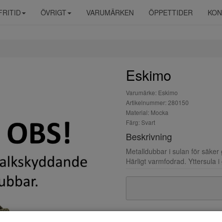
FRITID
ÖVRIGT
VARUMÄRKEN
ÖPPETTIDER
KON
Eskimo
Varumärke: Eskimo
Artikelnummer: 280150
Material: Mocka
Färg: Svart
Beskrivning
Metalldubbar i sulan för säker
Härligt varmfodrad. Yttersula 