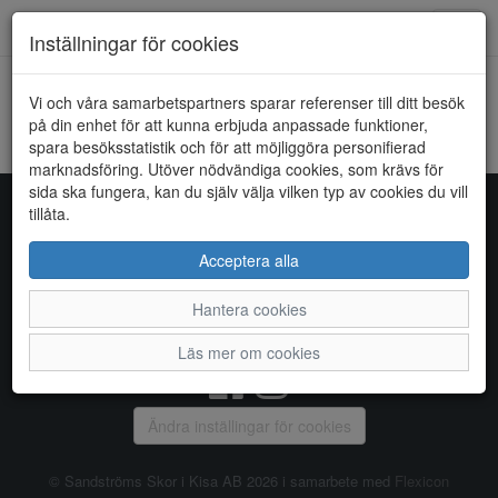
Toggl
Inställningar för cookies
navig
Vi och våra samarbetspartners sparar referenser till ditt besök
HEM
POLECAT
på din enhet för att kunna erbjuda anpassade funktioner,
spara besöksstatistik och för att möjliggöra personifierad
Kunde inte hitta några artiklar...
marknadsföring. Utöver nödvändiga cookies, som krävs för
sida ska fungera, kan du själv välja vilken typ av cookies du vill
tillåta.
Sandströms Skor i Kisa AB
Acceptera alla
Storgatan 14, 590 38 KISA, Telefon:
0494 - 100 03
Hantera cookies
Vanliga frågor
|
Om oss
|
Kontakta oss
|
Öppettider
Läs mer om cookies
Ändra inställingar för cookies
© Sandströms Skor i Kisa AB 2026 i samarbete med
Flexicon