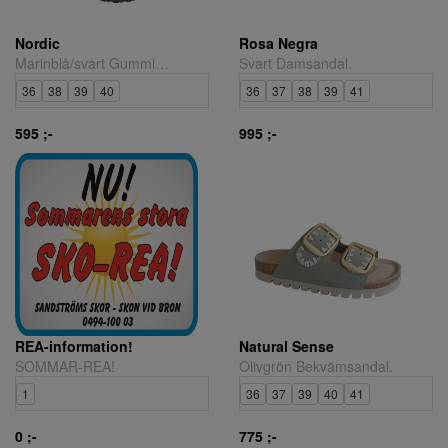
Nordic
Rosa Negra
Marinblå/svart Gummistövel.
Svart Damsandal.
36
38
39
40
36
37
38
39
41
595 ;-
995 ;-
REA-information!
Natural Sense
SOMMAR-REA!
Olivgrön Bekvämsandal.
1
36
37
39
40
41
0 ;-
775 ;-