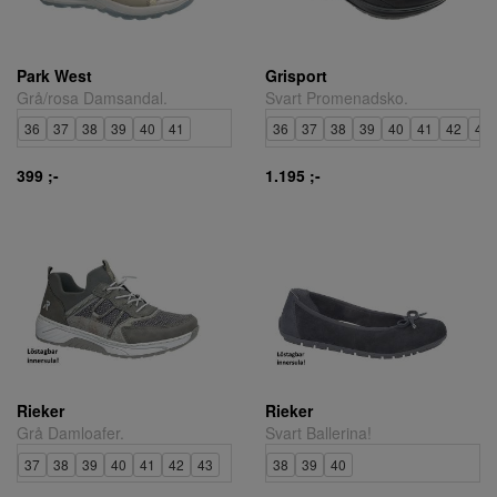
Park West
Grisport
Grå/rosa Damsandal.
Svart Promenadsko.
36
37
38
39
40
41
36
37
38
39
40
41
42
43
399 ;-
1.195 ;-
Rieker
Rieker
Grå Damloafer.
Svart Ballerina!
37
38
39
40
41
42
43
38
39
40