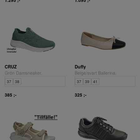
CRUZ
Duffy
Grön Damsneaker.
Beige/svart Ballerina.
37
38
37
39
41
385 ;-
325 ;-