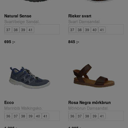
Natural Sense
Rieker svart
Svart/beige Sandal.
Svart Damsandal.
37
38
39
41
37
38
39
40
41
695 ;-
845 ;-
Ecco
Rosa Negra mörkbrun
Marinblå Walkingsko.
Mörkbrun Damsandal.
36
37
38
39
40
41
36
37
38
39
41
1.295 ;-
1.095 ;-