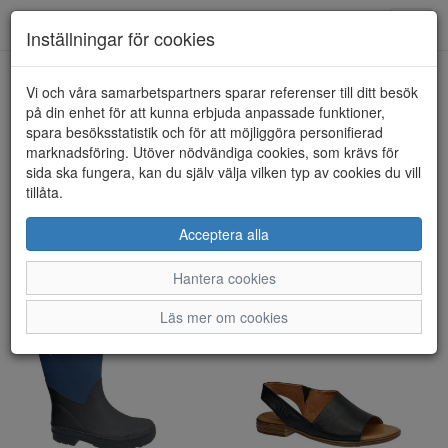
Toggl
Inställningar för cookies
navig
Visa filter
Vi och våra samarbetspartners sparar referenser till ditt besök
på din enhet för att kunna erbjuda anpassade funktioner,
Dam
spara besöksstatistik och för att möjliggöra personifierad
marknadsföring. Utöver nödvändiga cookies, som krävs för
sida ska fungera, kan du själv välja vilken typ av cookies du vill
Det här är bara ett urval ur vårt damsortiment - det finns betydligt
tillåta.
mer att prova i butiken!
Sortera efter:
Acceptera alla
Hantera cookies
Läs mer om cookies