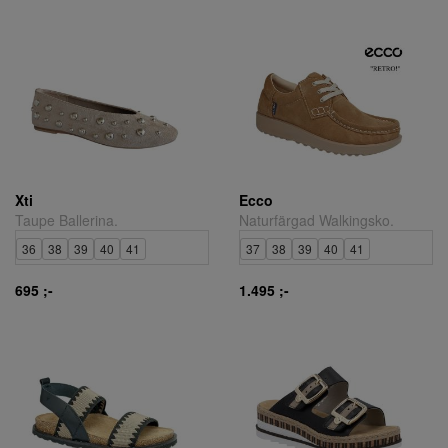
Xti
Ecco
Taupe Ballerina.
Naturfärgad Walkingsko.
36
38
39
40
41
37
38
39
40
41
695 ;-
1.495 ;-