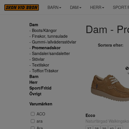
BARN
DAM
HERR
SPORT/
Dam - Pr
Dam
- Boots/Kängor
- Finskor, tunnsulade
- Gummi-/allvädersstövlar
Sortera efter:
-
Promenadskor
- Sandaler/sandaletter
- Stövlar
- Textilskor
- Tofflor/Träskor
Barn
Herr
Sport/Fritid
Övrigt
Varumärken
ACO
Ecco
Naturfärgad Walkingsko
ara
Ara
37
38
39
40
41