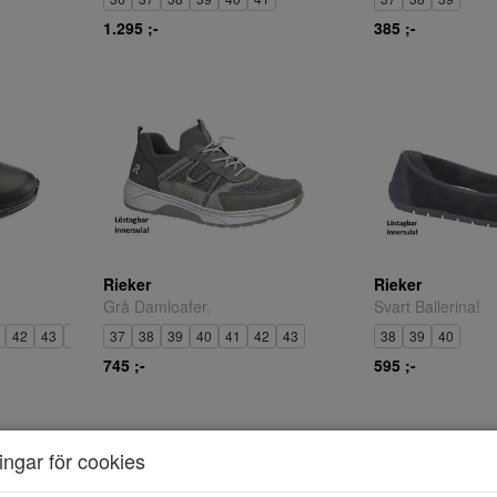
1.295 ;-
385 ;-
Rieker
Rieker
Grå Damloafer.
Svart Ballerina!
42
43
44
45
37
46
38
47
39
40
41
42
43
38
39
40
745 ;-
595 ;-
ningar för cookies