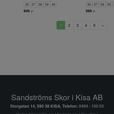
36
37
38
39
40
36
37
38
39
945 ;-
595 ;-
1
2
3
4
5
»
Sandströms Skor i Kisa AB
Storgatan 14, 590 38 KISA, Telefon:
0494 - 100 03