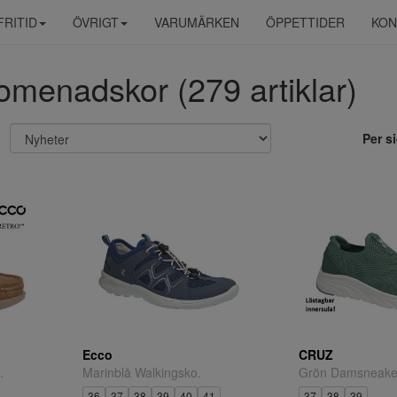
FRITID
ÖVRIGT
VARUMÄRKEN
ÖPPETTIDER
KON
omenadskor (279 artiklar)
Per s
Ecco
CRUZ
.
Marinblå Walkingsko.
Grön Damsneake
36
37
38
39
40
41
37
38
39