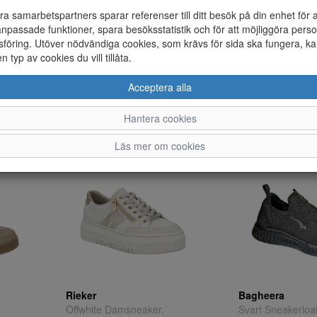
ra samarbetspartners sparar referenser till ditt besök på din enhet för 
npassade funktioner, spara besöksstatistik och för att möjliggöra perso
föring. Utöver nödvändiga cookies, som krävs för sida ska fungera, ka
en typ av cookies du vill tillåta.
Rock Spring
Merrell
Acceptera alla
Marinblå Damloafer.
Beige Hikingsko.
36
37
38
39
40
41
37
38
38,5
39
Hantera cookies
645 ;-
995 ;-
Läs mer om cookies
Rieker
Bagheera
Offwhite Damsneaker.
Svart Sneakerloaf