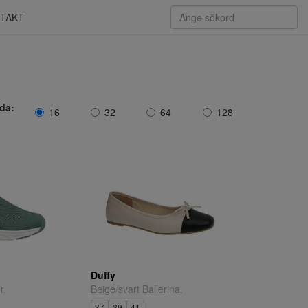
TAKT
ida:
16
32
64
128
Duffy
r.
Beige/svart Ballerina.
37
39
41