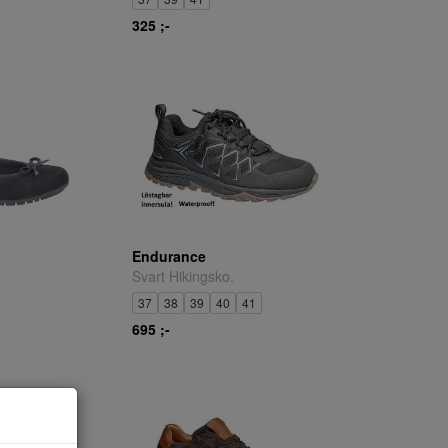
325 ;-
Endurance
Svart Hikingsko.
37
38
39
40
41
695 ;-