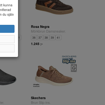
att kunna
nifierad
n du själv
Rosa Negra
Mörkbrun Damsneaker.
40
40,5
41
36
37
38
39
41
1.245 ;-
Skechers
er.
Brun Slip-ins.