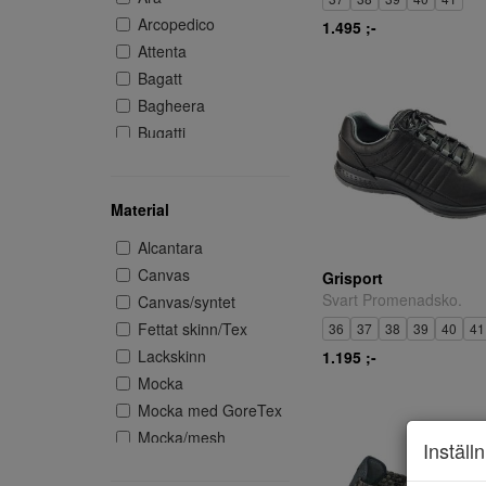
Arcopedico
1.495 ;-
Attenta
Bagatt
Bagheera
Bugatti
CC Resorts
Charlotte
Material
CRUZ
Donna Girl
Alcantara
Duffy
Canvas
Grisport
Ecco
Svart Promenadsko.
Canvas/syntet
Endurance
Fettat skinn/Tex
36
37
38
39
40
41
G Comfort
Lackskinn
1.195 ;-
Gabor
Mocka
Green Comfort
Mocka med GoreTex
Grisport
Mocka/mesh
Inställ
Igi&Co
Mocka/mesh med
Klaveness