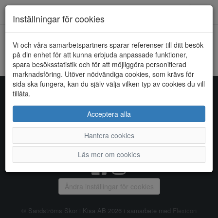
Toggl
Inställningar för cookies
navig
Vi och våra samarbetspartners sparar referenser till ditt besök
HEM
DONNA GIRL
på din enhet för att kunna erbjuda anpassade funktioner,
spara besöksstatistik och för att möjliggöra personifierad
Kunde inte hitta några artiklar...
marknadsföring. Utöver nödvändiga cookies, som krävs för
sida ska fungera, kan du själv välja vilken typ av cookies du vill
tillåta.
Sandströms Skor i Kisa AB
Acceptera alla
Storgatan 14, 590 38 KISA, Telefon:
0494 - 100 03
Hantera cookies
Vanliga frågor
|
Om oss
|
Kontakta oss
|
Öppettider
Läs mer om cookies
Ändra inställingar för cookies
© Sandströms Skor i Kisa AB 2026 i samarbete med
Flexicon