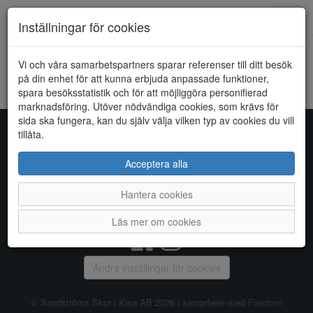
Toggl
Inställningar för cookies
navig
Vi och våra samarbetspartners sparar referenser till ditt besök
HEM
RIEKER
på din enhet för att kunna erbjuda anpassade funktioner,
spara besöksstatistik och för att möjliggöra personifierad
Kunde inte hitta några artiklar...
marknadsföring. Utöver nödvändiga cookies, som krävs för
sida ska fungera, kan du själv välja vilken typ av cookies du vill
tillåta.
Sandströms Skor i Kisa AB
Acceptera alla
Storgatan 14, 590 38 KISA, Telefon:
0494 - 100 03
Hantera cookies
Vanliga frågor
|
Om oss
|
Kontakta oss
|
Öppettider
Läs mer om cookies
Ändra inställingar för cookies
© Sandströms Skor i Kisa AB 2026 i samarbete med
Flexicon