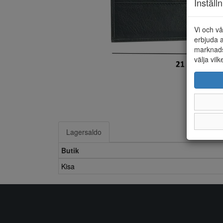
Inställ
Vi och vå
erbjuda a
marknads
välja vilk
Lagersaldo
Butik
Kisa