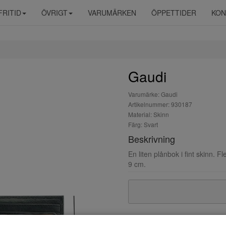
FRITID
ÖVRIGT
VARUMÄRKEN
ÖPPETTIDER
KON
Gaudi
Varumärke: Gaudi
Artikelnummer: 930187
Material: Skinn
Färg: Svart
Beskrivning
En liten plånbok i fint skinn. 
9 cm.