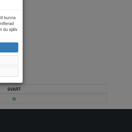
att kunna
nifierad
n du själv
SVART