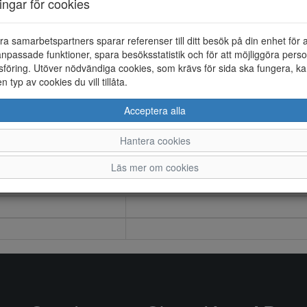
ningar för cookies
ra samarbetspartners sparar referenser till ditt besök på din enhet för 
npassade funktioner, spara besöksstatistik och för att möjliggöra perso
föring. Utöver nödvändiga cookies, som krävs för sida ska fungera, ka
en typ av cookies du vill tillåta.
Acceptera alla
Hantera cookies
Läs mer om cookies