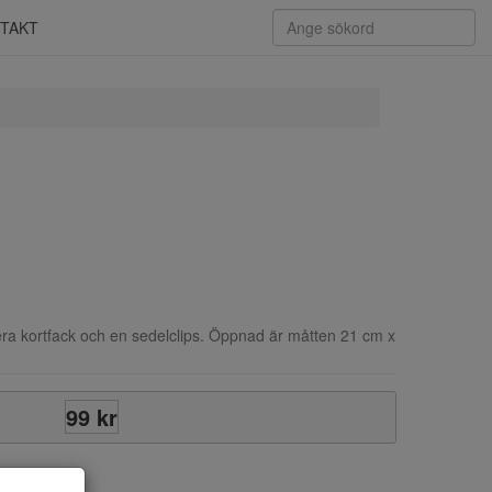
TAKT
Flera kortfack och en sedelclips. Öppnad är måtten 21 cm x
99 kr