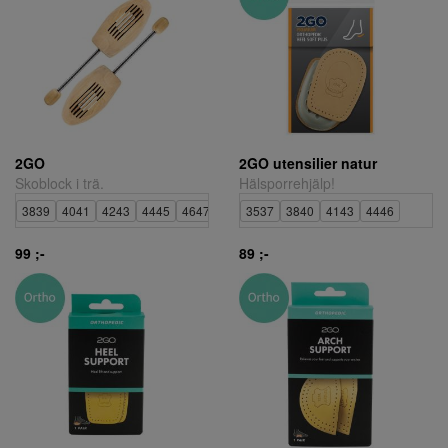
2GO
2GO utensilier natur
Skoblock i trä.
Hälsporrehjälp!
3839
4041
4243
4445
4647
3537
3840
4143
4446
99 ;-
89 ;-