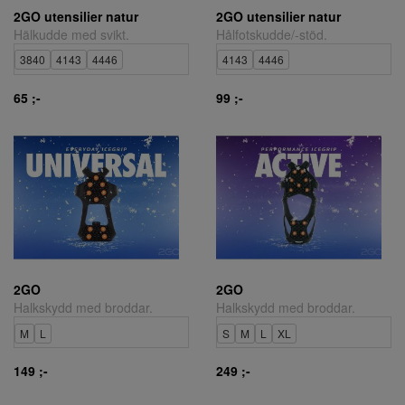
2GO utensilier natur
2GO utensilier natur
Hälkudde med svikt.
Hålfotskudde/-stöd.
3840
4143
4446
4143
4446
65 ;-
99 ;-
2GO
2GO
Halkskydd med broddar.
Halkskydd med broddar.
M
L
S
M
L
XL
149 ;-
249 ;-