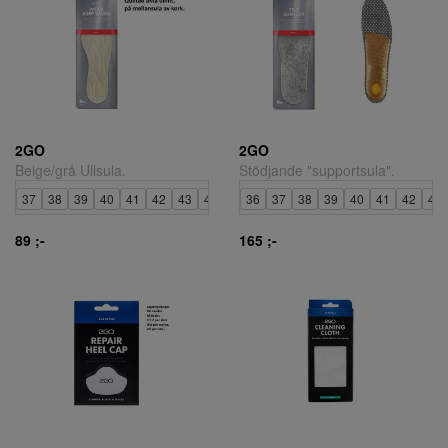
2GO
2GO
Beige/grå Ullsula.
Stödjande "supportsula".
37
38
39
40
41
42
43
44
45
36
46
37
38
39
40
41
42
43
89 ;-
165 ;-