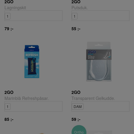
2GO
2GO
Lagningskit
Putsduk.
1
1
79 ;-
55 ;-
2GO
2GO
Marinblå Refreshpåsar.
Transparent Gelkudde.
1
DAM
85 ;-
59 ;-