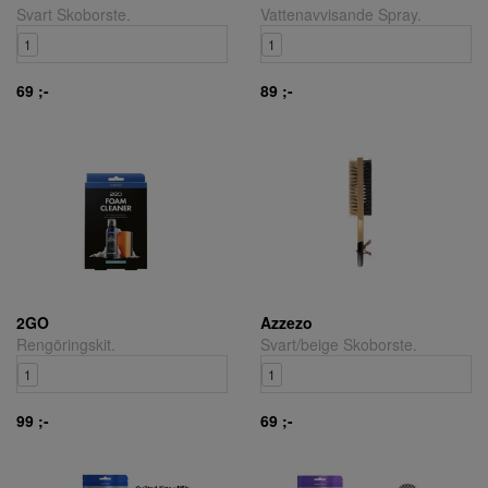
Svart Skoborste.
Vattenavvisande Spray.
1
1
69 ;-
89 ;-
2GO
Azzezo
Rengöringskit.
Svart/beige Skoborste.
1
1
99 ;-
69 ;-