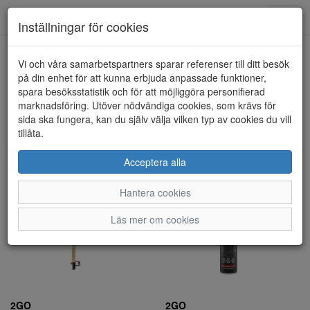
Toggl
Inställningar för cookies
navig
Visa filter
Vi och våra samarbetspartners sparar referenser till ditt besök
på din enhet för att kunna erbjuda anpassade funktioner,
2GO (16 artiklar)
spara besöksstatistik och för att möjliggöra personifierad
marknadsföring. Utöver nödvändiga cookies, som krävs för
sida ska fungera, kan du själv välja vilken typ av cookies du vill
Sortera efter:
tillåta.
Acceptera alla
Hantera cookies
Läs mer om cookies
2GO
2GO