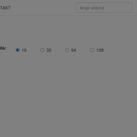
TAKT
ida:
16
32
64
128