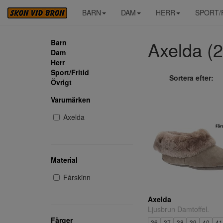
BARN
DAM
HERR
SPORT/
Axelda (2 
Barn
Dam
Herr
Sport/Fritid
Sortera efter:
Övrigt
Varumärken
Axelda
Material
Fårskinn
Axelda
Ljusbrun Damtoffel.
Färger
36
37
38
39
40
41