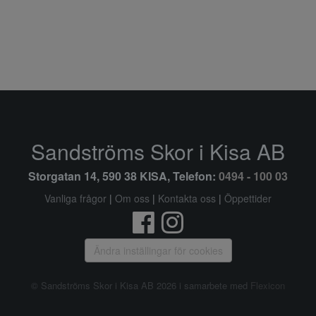
Sandströms Skor i Kisa AB
Storgatan 14, 590 38 KISA, Telefon:
0494 - 100 03
Vanliga frågor
|
Om oss
|
Kontakta oss
|
Öppettider
Ändra inställingar för cookies
© Sandströms Skor i Kisa AB 2026 i samarbete med
Flexicon