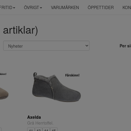
FRITID
ÖVRIGT
VARUMÄRKEN
ÖPPETTIDER
KON
artiklar)
Per s
Axelda
Grå Herrtoffel.
41
42
44
45