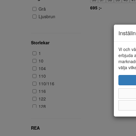
695 ;-
Grå
Ljusbrun
Inställ
Storlekar
Vi och vå
1
erbjuda a
10
marknads
välja vilk
104
110
110/116
116
122
128
140
146
REA
18