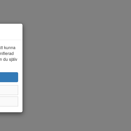
att kunna
nifierad
n du själv