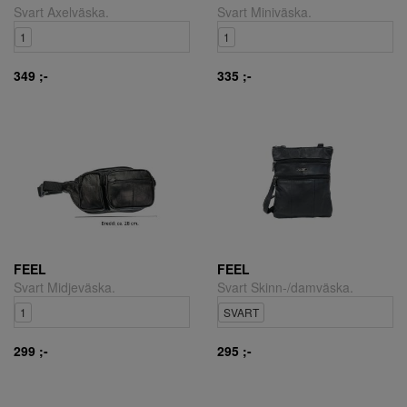
Svart Axelväska.
Svart Miniväska.
1
1
349 ;-
335 ;-
FEEL
FEEL
Svart Midjeväska.
Svart Skinn-/damväska.
1
SVART
299 ;-
295 ;-