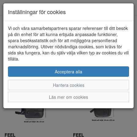
Toggl
Inställningar för cookies
navig
Visa filter
Vi och våra samarbetspartners sparar referenser till ditt besök
på din enhet för att kunna erbjuda anpassade funktioner,
FEEL (9 artiklar)
spara besöksstatistik och för att möjliggöra personifierad
marknadsföring. Utöver nödvändiga cookies, som krävs för
sida ska fungera, kan du själv välja vilken typ av cookies du vill
Sortera efter:
tillåta.
Acceptera alla
Hantera cookies
Läs mer om cookies
FEEL
FEEL