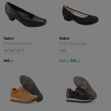
Gabor
Gabor
Svart Dampumps.
Svart Dampumps.
4
4,5
6
7
4,5
895 ;-
595 ;-
995 ;-