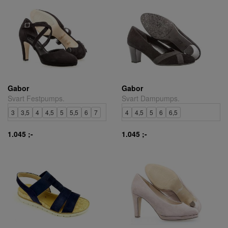
Gabor
Gabor
Svart Festpumps.
Svart Dampumps.
3
3,5
4
4,5
5
5,5
6
7
4
4,5
5
6
6,5
1.045 ;-
1.045 ;-