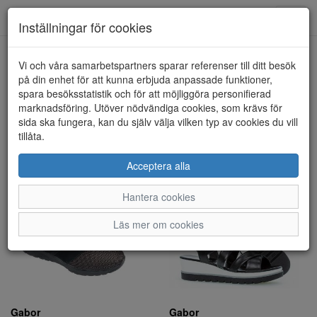
Toggl
Inställningar för cookies
navig
Visa filter
Vi och våra samarbetspartners sparar referenser till ditt besök
på din enhet för att kunna erbjuda anpassade funktioner,
Gabor (21 artiklar)
spara besöksstatistik och för att möjliggöra personifierad
marknadsföring. Utöver nödvändiga cookies, som krävs för
sida ska fungera, kan du själv välja vilken typ av cookies du vill
Sortera efter:
tillåta.
Acceptera alla
Hantera cookies
Läs mer om cookies
Gabor
Gabor