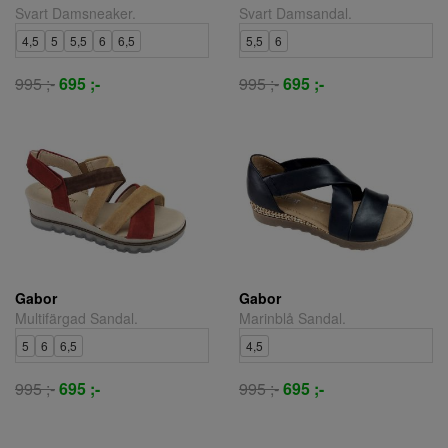
Svart Damsneaker.
Svart Damsandal.
4,5
5
5,5
6
6,5
5,5
6
995 ;-
695 ;-
995 ;-
695 ;-
Gabor
Gabor
Multifärgad Sandal.
Marinblå Sandal.
5
6
6,5
4,5
995 ;-
695 ;-
995 ;-
695 ;-