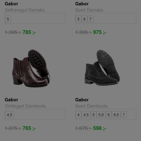
Gabor
Gabor
Saffransgul Damsko.
Svart Damsko.
5
5
6
7
1.395 ;-
785 ;-
1.395 ;-
975 ;-
Gabor
Gabor
Vinfärgad Damboots.
Svart Damboots.
4,5
4
4,5
5
5,5
6
6,5
7
1.075 ;-
765 ;-
1.075 ;-
598 ;-