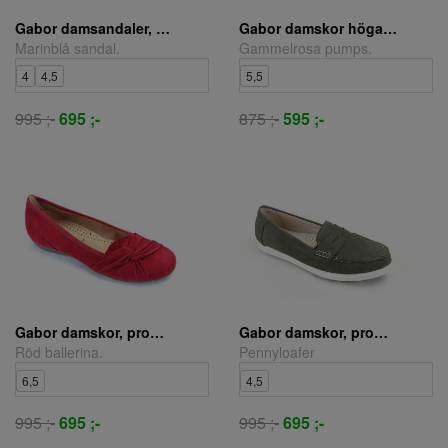
Gabor damsandaler, sandaletter marinblå
Gabor damskor höga, tunna gammelrosa
Marinblå sandal.
Gammelrosa pumps.
4
4,5
5,5
995 ;-
695 ;-
875 ;-
595 ;-
Gabor damskor, promenad röd
Gabor damskor, promenad grön
Röd ballerina.
Pennyloafer
6,5
4,5
995 ;-
695 ;-
995 ;-
695 ;-