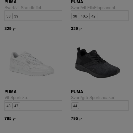
PUMA
PUMA
Svart/vit Srandtoffel.
Svart/vit FlipFlopsandal.
38
39
38
40,5
42
329 ;-
329 ;-
PUMA
PUMA
Vit Sportsko.
Svart/grå Sportsneaker.
43
47
44
795 ;-
795 ;-