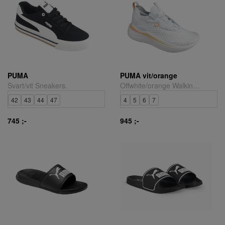
PUMA
PUMA vit/orange
Svart/vit Sneakers.
Offwhite/orange Walking-/joggingsko.
42
43
44
47
4
5
6
7
745 ;-
945 ;-