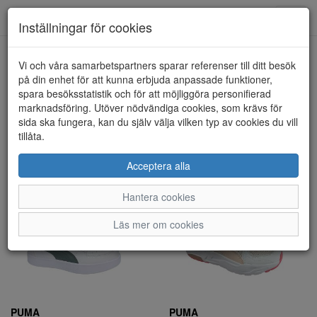
Toggl
Inställningar för cookies
navig
Visa filter
Vi och våra samarbetspartners sparar referenser till ditt besök
på din enhet för att kunna erbjuda anpassade funktioner,
PUMA (34 artiklar)
spara besöksstatistik och för att möjliggöra personifierad
marknadsföring. Utöver nödvändiga cookies, som krävs för
sida ska fungera, kan du själv välja vilken typ av cookies du vill
Sortera efter:
tillåta.
Acceptera alla
Hantera cookies
Läs mer om cookies
PUMA
PUMA