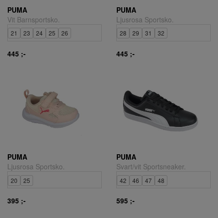
PUMA
PUMA
Vit Barnsportsko.
Ljusrosa Sportsko.
21
23
24
25
26
28
29
31
32
445 ;-
445 ;-
PUMA
PUMA
Ljusrosa Sportsko.
Svart/vit Sportsneaker.
20
25
42
46
47
48
395 ;-
595 ;-