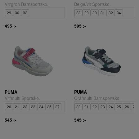
Vit/grön Barnsportsko.
Beige/vit Sportsko.
29
30
32
28
29
30
31
32
34
495 ;-
595 ;-
PUMA
PUMA
Vit/multi Sportsko.
Grå/multi Barnsportsko.
20
21
22
23
24
25
27
20
21
22
23
24
25
26
27
545 ;-
545 ;-