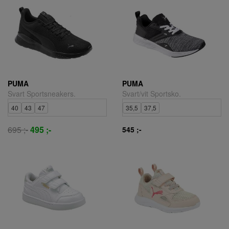
PUMA
PUMA
Svart Sportsneakers.
Svart/vit Sportsko.
40
43
47
35,5
37,5
695 ;-
495 ;-
545 ;-