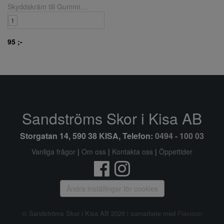
Skyddskräm till Gummistövlar.
1
95 ;-
Sandströms Skor i Kisa AB
Storgatan 14, 590 38 KISA, Telefon:
0494 - 100 03
Vanliga frågor
|
Om oss
|
Kontakta oss
|
Öppettider
Ändra inställingar för cookies
© Sandströms Skor i Kisa AB 2026 i samarbete med
Flexicon