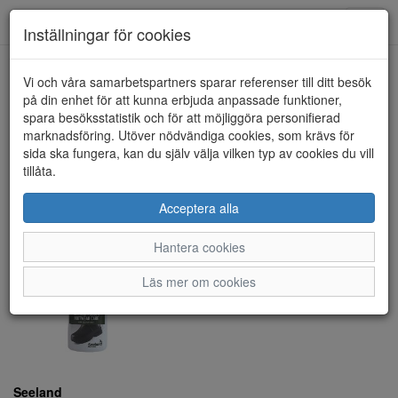
Toggl
Inställningar för cookies
navig
Visa filter
Vi och våra samarbetspartners sparar referenser till ditt besök
på din enhet för att kunna erbjuda anpassade funktioner,
Seeland (1 artiklar)
spara besöksstatistik och för att möjliggöra personifierad
marknadsföring. Utöver nödvändiga cookies, som krävs för
sida ska fungera, kan du själv välja vilken typ av cookies du vill
Sortera efter:
tillåta.
Acceptera alla
Hantera cookies
Läs mer om cookies
Seeland