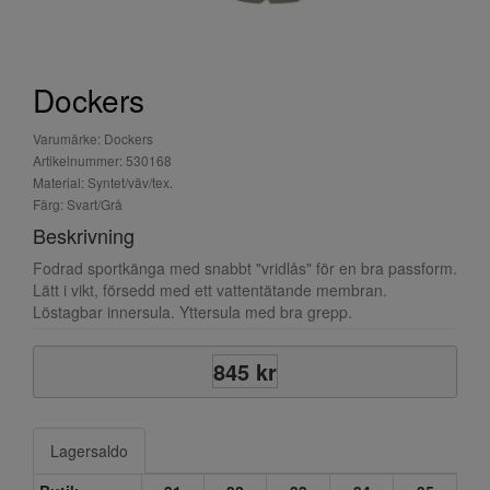
Dockers
Varumärke: Dockers
Artikelnummer: 530168
Material: Syntet/väv/tex.
Färg: Svart/Grå
Beskrivning
Fodrad sportkänga med snabbt "vridlås" för en bra passform.
Lätt i vikt, försedd med ett vattentätande membran.
Löstagbar innersula. Yttersula med bra grepp.
845 kr
Lagersaldo