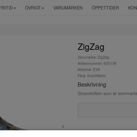
FRITID
ÖVRIGT
VARUMÄRKEN
ÖPPETTIDER
KON
ZigZag
Varumärke: ZigZag
Artikelnummer: 630136
Material: EVA
Färg: Svart/Marin
Beskrivning
Strandtoffeln som är sommarfav