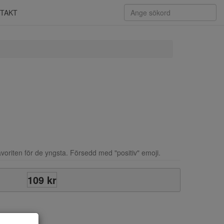
TAKT
oriten för de yngsta. Försedd med "positiv" emoji.
109 kr