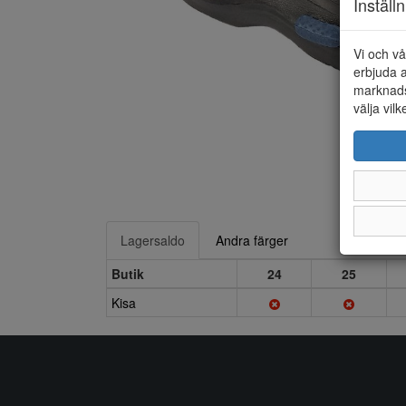
Inställ
Vi och vå
erbjuda a
marknads
välja vilk
Lagersaldo
Andra färger
Butik
24
25
Kisa