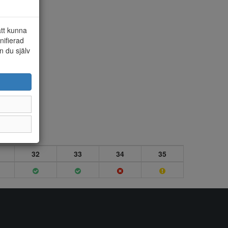
att kunna
nifierad
n du själv
32
33
34
35