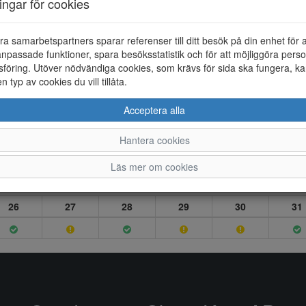
ningar för cookies
ra samarbetspartners sparar referenser till ditt besök på din enhet för 
npassade funktioner, spara besöksstatistik och för att möjliggöra perso
föring. Utöver nödvändiga cookies, som krävs för sida ska fungera, ka
en typ av cookies du vill tillåta.
Acceptera alla
Hantera cookies
Läs mer om cookies
26
27
28
29
30
31