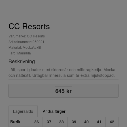
CC Resorts
Varumärke: CC Resorts
Artikelnummer: 050921
Material: Mocka/textil
Färg: Marinblå
Beskrivning
Lätt, sportig loafer med sidoresår och mittdragkedja. Mocka
och nättextil. Urtagbar innersula som är extra mjukstoppad.
645 kr
Lagersaldo
Andra färger
Butik
36
37
38
39
40
41
42