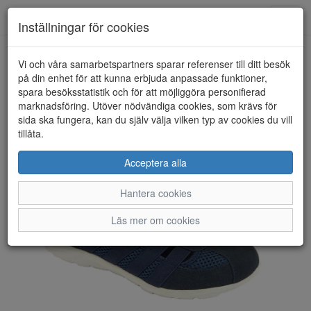
Toggl
Inställningar för cookies
navig
Vi och våra samarbetspartners sparar referenser till ditt besök
HEM
CC RESORTS
på din enhet för att kunna erbjuda anpassade funktioner,
spara besöksstatistik och för att möjliggöra personifierad
marknadsföring. Utöver nödvändiga cookies, som krävs för
sida ska fungera, kan du själv välja vilken typ av cookies du vill
tillåta.
Acceptera alla
Hantera cookies
Läs mer om cookies