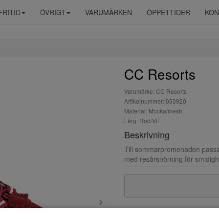
FRITID
ÖVRIGT
VARUMÄRKEN
ÖPPETTIDER
KON
CC Resorts
Varumärke: CC Resorts
Artikelnummer: 050920
Material: Mocka/mesh
Färg: Röd/Vit
Beskrivning
Till sommarpromenaden passar
med resårsnörning för smidigh