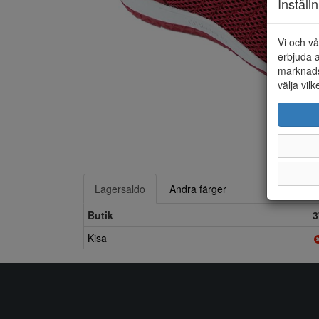
Inställ
Vi och vå
erbjuda a
marknads
välja vilk
Lagersaldo
Andra färger
Butik
3
Kisa