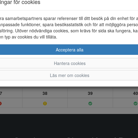
ningar för cookies
ra samarbetspartners sparar referenser till ditt besök på din enhet för 
npassade funktioner, spara besöksstatistik och för att möjliggöra perso
föring. Utöver nödvändiga cookies, som krävs för sida ska fungera, ka
en typ av cookies du vill tillåta.
Acceptera alla
Hantera cookies
Läs mer om cookies
7
38
39
40