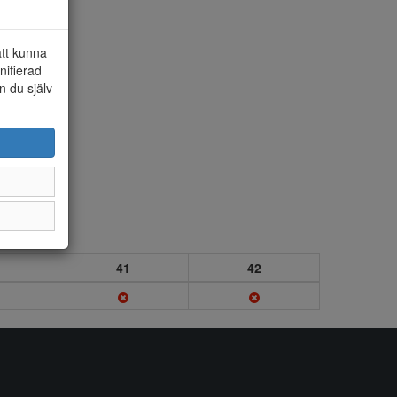
att kunna
nifierad
n du själv
41
42