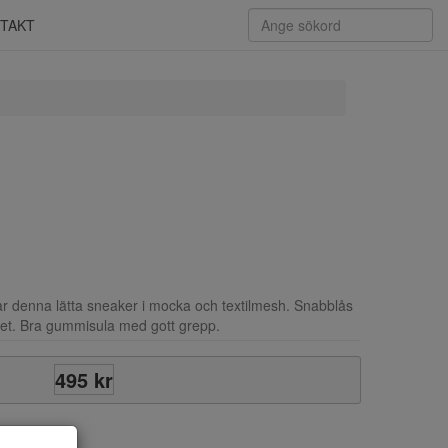
TAKT
 denna lätta sneaker i mocka och textilmesh. Snabblås
et. Bra gummisula med gott grepp.
495 kr