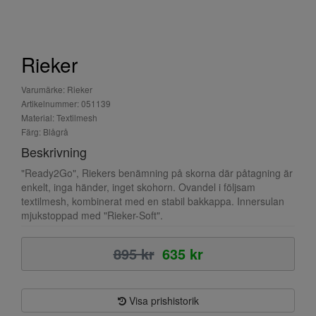
Rieker
Varumärke: Rieker
Artikelnummer: 051139
Material: Textilmesh
Färg: Blågrå
Beskrivning
"Ready2Go", Riekers benämning på skorna där påtagning är
enkelt, inga händer, inget skohorn. Ovandel i följsam
textilmesh, kombinerat med en stabil bakkappa. Innersulan
mjukstoppad med "Rieker-Soft".
895 kr
635 kr
Visa prishistorik