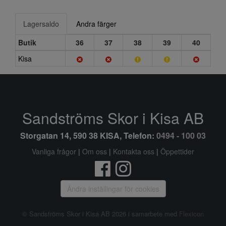
Lagersaldo
Andra färger
Butik
36
37
38
39
40
Kisa
Sandströms Skor i Kisa AB
Storgatan 14, 590 38 KISA, Telefon:
0494 - 100 03
Vanliga frågor
|
Om oss
|
Kontakta oss
|
Öppettider
Ändra inställingar för cookies
© Sandströms Skor i Kisa AB 2026 i samarbete med
Flexicon