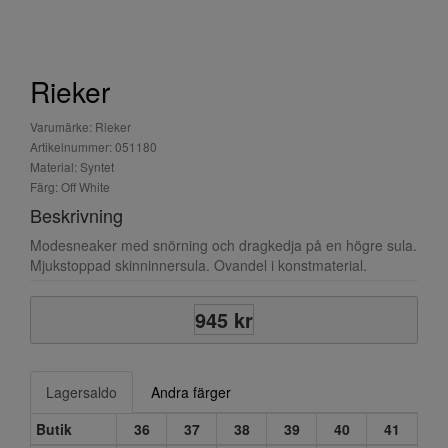
Rieker
Varumärke: Rieker
Artikelnummer: 051180
Material: Syntet
Färg: Off White
Beskrivning
Modesneaker med snörning och dragkedja på en högre sula.
Mjukstoppad skinninnersula. Ovandel i konstmaterial.
945 kr
Lagersaldo
Andra färger
Butik
36
37
38
39
40
41