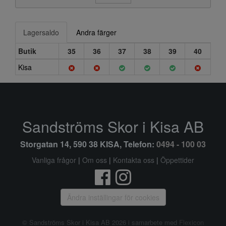
Lagersaldo
Andra färger
Butik
35
36
37
38
39
40
Kisa
Sandströms Skor i Kisa AB
Storgatan 14, 590 38 KISA, Telefon:
0494 - 100 03
Vanliga frågor
|
Om oss
|
Kontakta oss
|
Öppettider
Ändra inställingar för cookies
© Sandströms Skor i Kisa AB 2026 i samarbete med
Flexicon