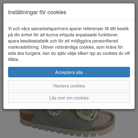
Toggl
Inställningar för cookies
navig
Vi och våra samarbetspartners sparar referenser till ditt besök
HEM
NATURAL SENSE
på din enhet för att kunna erbjuda anpassade funktioner,
spara besöksstatistik och för att möjliggöra personifierad
marknadsföring. Utöver nödvändiga cookies, som krävs för
sida ska fungera, kan du själv välja vilken typ av cookies du vill
tillåta.
Acceptera alla
Hantera cookies
Läs mer om cookies