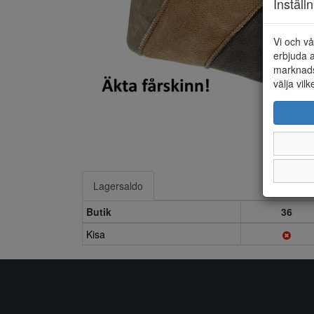
Inställ
Vi och vå
erbjuda a
marknads
välja vilk
Lagersaldo
Butik
36
Kisa