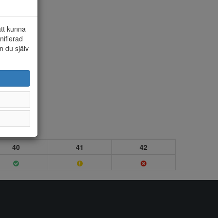
att kunna
nifierad
n du själv
40
41
42