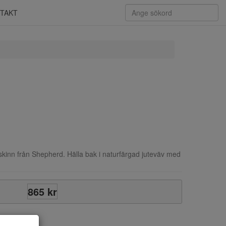
TAKT
årskinn från Shepherd. Hälla bak i naturfärgad juteväv med
865 kr