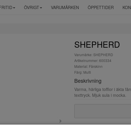
FRITID
ÖVRIGT
VARUMÄRKEN
ÖPPETTIDER
KON
SHEPHERD
Varumärke: SHEPHERD
Artikelnummer: 600334
Material: Fårskinn
Färg: Multi
Beskrivning
Varma, härliga tofflor i äkta f
texttryck. Mjuk sula i mocka.