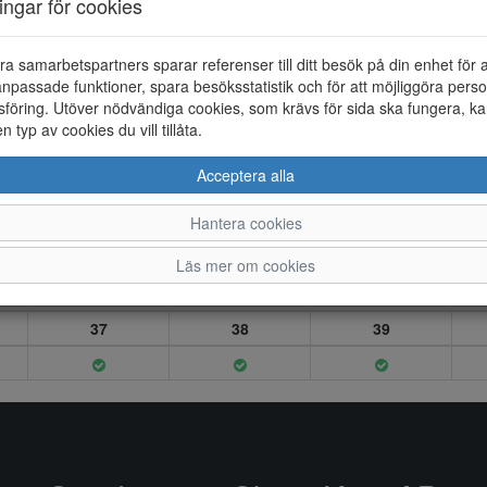
ningar för cookies
ra samarbetspartners sparar referenser till ditt besök på din enhet för 
npassade funktioner, spara besöksstatistik och för att möjliggöra perso
föring. Utöver nödvändiga cookies, som krävs för sida ska fungera, ka
en typ av cookies du vill tillåta.
Acceptera alla
Hantera cookies
Läs mer om cookies
37
38
39