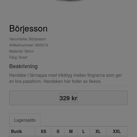
Börjesson
Varumärke: Börjesson
Artikelnummer: 950013
Material: Skinn
Färg: Svart
Beskrivning
Handske i fårnappa med trikåtyg mellan fingrarna som ger
en bra passform. Handsken har foder av fleece.
329 kr
Lagersaldo
Butik
XS
S
M
L
XL
XXL