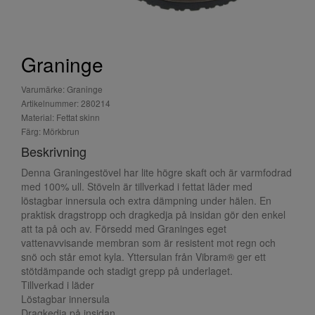
Graninge
Varumärke: Graninge
Artikelnummer: 280214
Material: Fettat skinn
Färg: Mörkbrun
Beskrivning
Denna Graningestövel har lite högre skaft och är varmfodrad
med 100% ull. Stöveln är tillverkad i fettat läder med
löstagbar innersula och extra dämpning under hälen. En
praktisk dragstropp och dragkedja på insidan gör den enkel
att ta på och av. Försedd med Graninges eget
vattenavvisande membran som är resistent mot regn och
snö och står emot kyla. Yttersulan från Vibram® ger ett
stötdämpande och stadigt grepp på underlaget.
Tillverkad i läder
Löstagbar innersula
Dragkedja på insidan