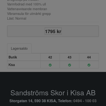
Varmfodrad med 100% ull
Vattenavvisande membran
Vibramsula för utmärkt grepp
Läst: Normal
1795 kr
Lagersaldo
Butik
42
43
44
Kisa
Sandströms Skor i Kisa AB
Storgatan 14, 590 38 KISA, Telefon:
0494 - 100 03