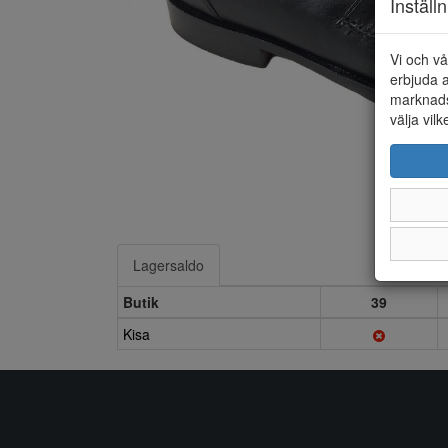
Inställ
Vi och vå
erbjuda a
marknads
välja vilk
Lagersaldo
Butik
39
Kisa