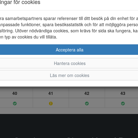
ningar för cookies
ra samarbetspartners sparar referenser till ditt besök på din enhet för 
npassade funktioner, spara besöksstatistik och för att möjliggöra perso
föring. Utöver nödvändiga cookies, som krävs för sida ska fungera, ka
en typ av cookies du vill tillåta.
Acceptera alla
Hantera cookies
Läs mer om cookies
40
41
42
43