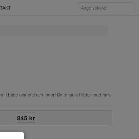
TAKT
inn i både ovandel och foder! Bottensula i läder med halv,
845 kr