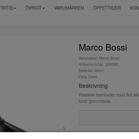
FRITID
ÖVRIGT
VARUMÄRKEN
ÖPPETTIDER
KON
Marco Bossi
Varumärke: Marco Bossi
Artikelnummer: 200093
Material: Skinn
Färg: Svart
Beskrivning
Klassisk herrloafer med fint sk
tunn gummisula.