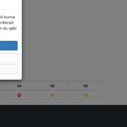
att kunna
nifierad
n du själv
44
45
46