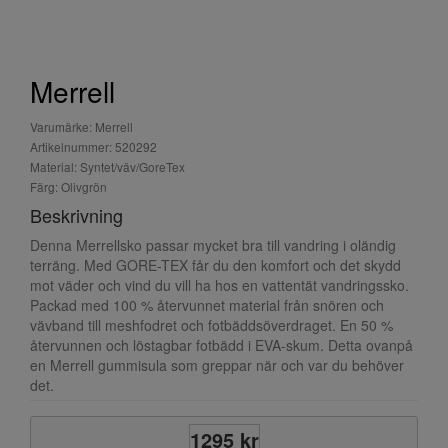
Merrell
Varumärke: Merrell
Artikelnummer: 520292
Material: Syntet/väv/GoreTex
Färg: Olivgrön
Beskrivning
Denna Merrellsko passar mycket bra till vandring i oländig
terräng. Med GORE-TEX får du den komfort och det skydd
mot väder och vind du vill ha hos en vattentät vandringssko.
Packad med 100 % återvunnet material från snören och
vävband till meshfodret och fotbäddsöverdraget. En 50 %
återvunnen och löstagbar fotbädd i EVA-skum. Detta ovanpå
en Merrell gummisula som greppar när och var du behöver
det.
1295 kr