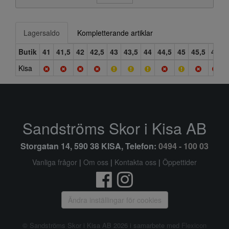
Lagersaldo
Kompletterande artiklar
Butik
41
41,5
42
42,5
43
43,5
44
44,5
45
45,5
46
4
Kisa
Sandströms Skor i Kisa AB
Storgatan 14, 590 38 KISA, Telefon:
0494 - 100 03
Vanliga frågor
|
Om oss
|
Kontakta oss
|
Öppettider
Ändra inställingar för cookies
© Sandströms Skor i Kisa AB 2026 i samarbete med
Flexicon