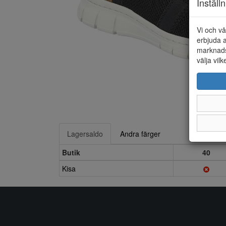
Inställ
Vi och vå
erbjuda a
marknads
välja vilk
Lagersaldo
Andra färger
Butik
40
Kisa