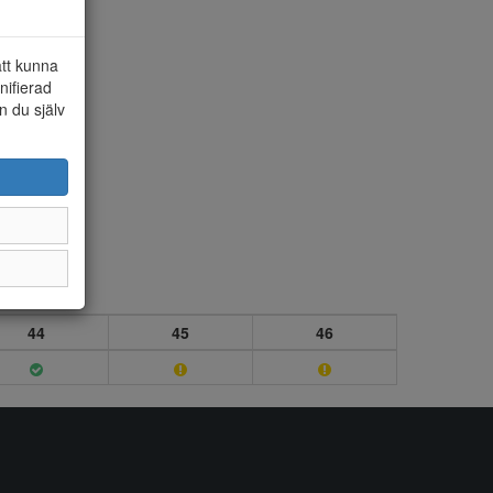
att kunna
nifierad
n du själv
44
45
46