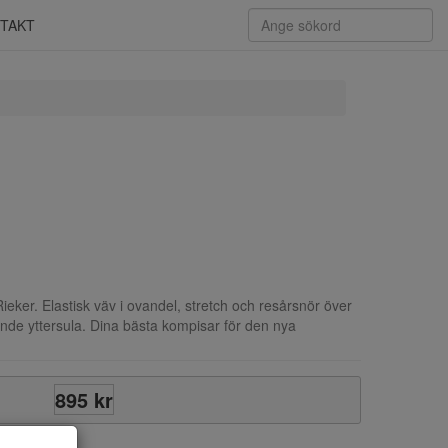
TAKT
ieker. Elastisk väv i ovandel, stretch och resårsnör över
nde yttersula. Dina bästa kompisar för den nya
895 kr