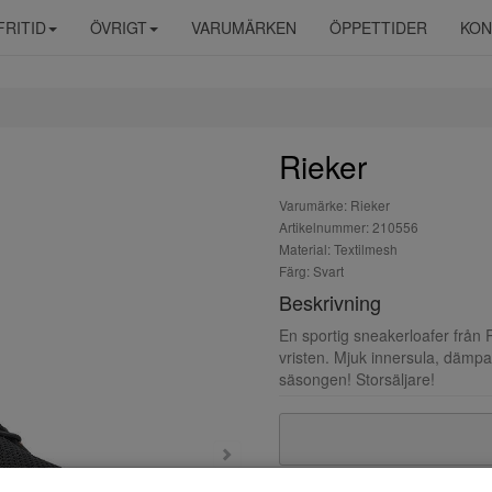
FRITID
ÖVRIGT
VARUMÄRKEN
ÖPPETTIDER
KON
Rieker
Varumärke: Rieker
Artikelnummer: 210556
Material: Textilmesh
Färg: Svart
Beskrivning
En sportig sneakerloafer från R
vristen. Mjuk innersula, dämpa
säsongen! Storsäljare!