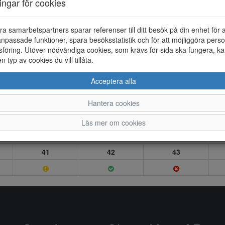
ningar för cookies
ra samarbetspartners sparar referenser till ditt besök på din enhet för 
npassade funktioner, spara besöksstatistik och för att möjliggöra perso
föring. Utöver nödvändiga cookies, som krävs för sida ska fungera, ka
en typ av cookies du vill tillåta.
Acceptera alla
Hantera cookies
Läs mer om cookies
41
42
43