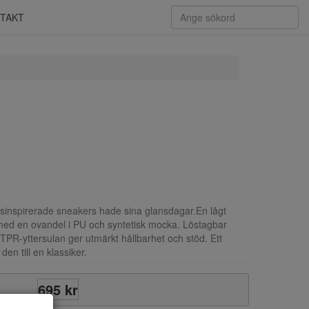
TAKT
nnisinspirerade sneakers hade sina glansdagar.En lågt
 med en ovandel i PU och syntetisk mocka. Löstagbar
PR-yttersulan ger utmärkt hållbarhet och stöd. Ett
den till en klassiker.
695 kr