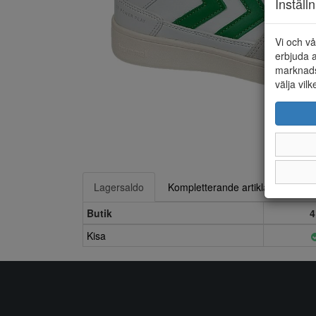
Inställ
Vi och vå
erbjuda a
marknads
välja vilk
Lagersaldo
Kompletterande artiklar
Butik
4
Kisa