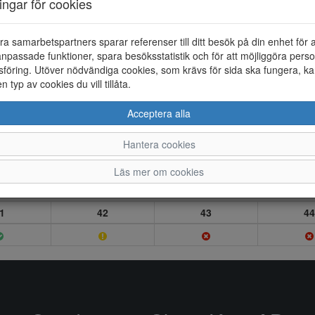
ningar för cookies
ra samarbetspartners sparar referenser till ditt besök på din enhet för 
npassade funktioner, spara besöksstatistik och för att möjliggöra perso
föring. Utöver nödvändiga cookies, som krävs för sida ska fungera, ka
en typ av cookies du vill tillåta.
Acceptera alla
Hantera cookies
Läs mer om cookies
1
42
43
44