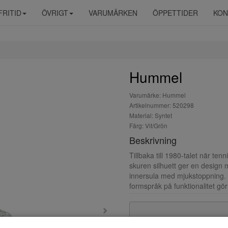
FRITID
ÖVRIGT
VARUMÄRKEN
ÖPPETTIDER
KON
Hummel
Varumärke: Hummel
Artikelnummer: 520298
Material: Syntet
Färg: Vit/Grön
Beskrivning
Tillbaka till 1980-talet när te
skuren silhuett ger en design
innersula med mjukstoppning. T
formspråk på funktionalitet gör 