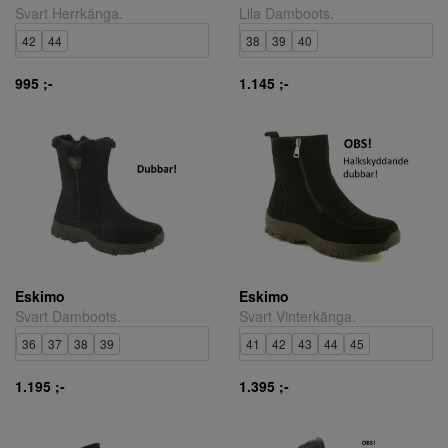
Svart Herrkänga.
Lila Damboots.
42
44
38
39
40
995 ;-
1.145 ;-
Eskimo
Eskimo
Svart Damboots.
Svart Vinterkänga.
36
37
38
39
41
42
43
44
45
1.195 ;-
1.395 ;-