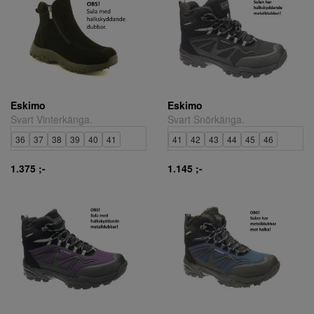
Eskimo
Eskimo
Svart Vinterkänga.
Svart Snörkänga.
36
37
38
39
40
41
41
42
43
44
45
46
1.375 ;-
1.145 ;-