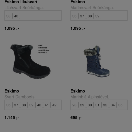
Eskimo lila/svart
Eskimo
Lila/svart Snörkänga.
Marin/svart Snörkänga.
38
40
36
37
38
39
1.095 ;-
1.095 ;-
Eskimo
Eskimo
Svart Damboots.
Marinblå Alpinstövel.
36
37
38
39
40
41
42
28
29
30
31
32
34
35
1.145 ;-
695 ;-