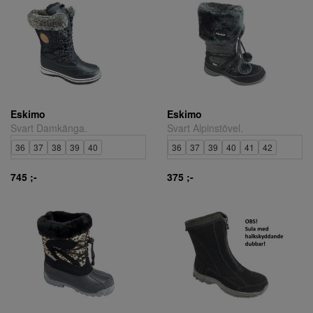
Eskimo
Eskimo
Svart Damkänga.
Svart Alpinstövel.
36
37
38
39
40
36
37
39
40
41
42
745 ;-
375 ;-