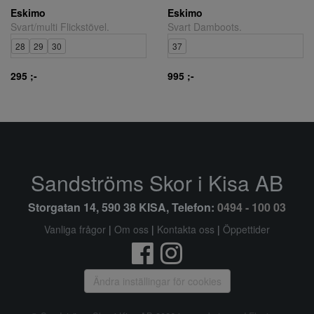
Eskimo
Eskimo
Svart/multi Flickstövel.
Svart Damboots.
28
29
30
37
295 ;-
995 ;-
Sandströms Skor i Kisa AB
Storgatan 14, 590 38 KISA, Telefon:
0494 - 100 03
Vanliga frågor
|
Om oss
|
Kontakta oss
|
Öppettider
Ändra inställingar för cookies