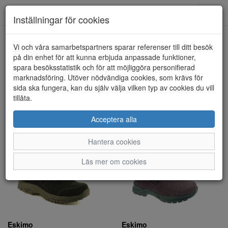
Toggl
Inställningar för cookies
navig
Visa filter
Vi och våra samarbetspartners sparar referenser till ditt besök
på din enhet för att kunna erbjuda anpassade funktioner,
Eskimo (14 artiklar)
spara besöksstatistik och för att möjliggöra personifierad
marknadsföring. Utöver nödvändiga cookies, som krävs för
sida ska fungera, kan du själv välja vilken typ av cookies du vill
Sortera efter:
tillåta.
Acceptera alla
Hantera cookies
Läs mer om cookies
Eskimo
Eskimo